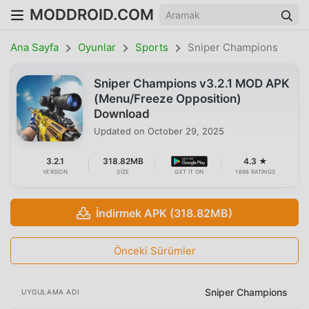
MODDROID.COM
Ana Sayfa
Oyunlar
Sports
Sniper Champions
Sniper Champions v3.2.1 MOD APK
(Menu/Freeze Opposition)
Download
Updated on
October 29, 2025
3.2.1
318.82MB
4.3 ★
VERSION
SIZE
GET IT ON
1698 RATINGS
İndirmek APK (318.82MB)
Önceki Sürümler
Sniper Champions
UYGULAMA ADI