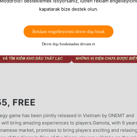
 Moddroid'i desteklemek istiyorsanız, lütfen reklam engelleyicini
kapatarak bize destek olun.
Reklam engelleyicimi devre dışı bırak
Devre dışı bırakmadan devam et
5, FREE
ategy game has been jointly released in Vietnam by ONEMT and
ll bring amazing experiences to players.Gamota, with 6 years
namese market, promises to bring players exciting and relaxin