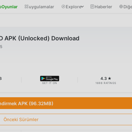
Oyunlar
uygulamalar
Explore
Haberler
Diğe
D APK (Unlocked) Download
25
B
4.3 ★
GET IT ON
1698 RATINGS
ndirmek APK (96.32MB)
Önceki Sürümler