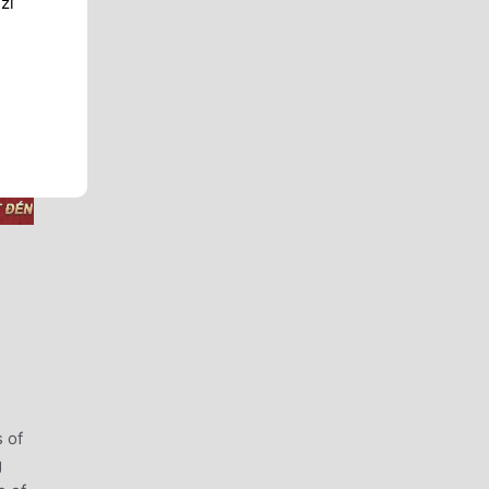
zi
 of
g