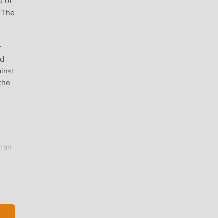
e of
. The
r
nd
ainst
the
yran
roid
ur,
u