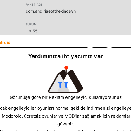
PAKET ADI
com.and.riseofthekingsvn
SÜRÜM
1.9.55
droid
GELIŞTIRICI
4GAMOTA
Yardımınıza ihtiyacımız var
BOYUT
96.32MB
Görünüşe göre bir Reklam engelleyici kullanıyorsunuz
cak engelleyiciler oyunları normal şekilde indirmenizi engelleyeb
* Moddroid, ücretsiz oyunlar ve MOD'lar sağlamak için reklamlar
güvenir.