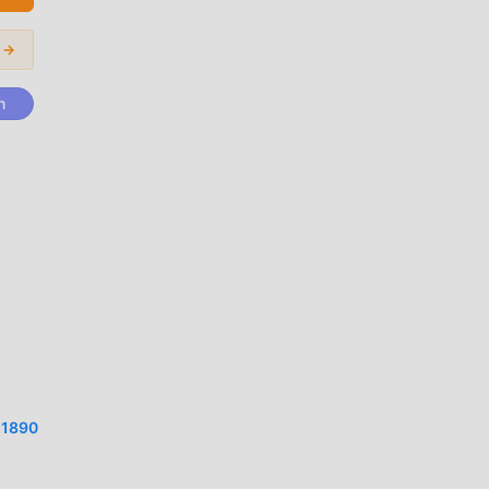
r →
n
zel
or
ı ve
a ,
nun
 1890