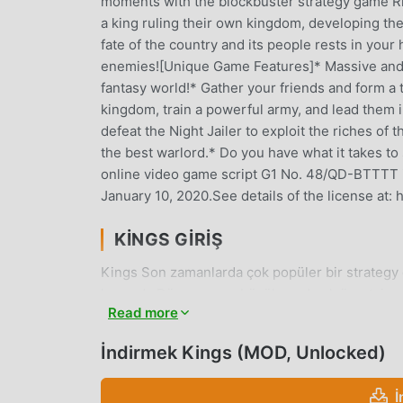
moments with the blockbuster strategy game Rise
a king ruling their own kingdom, developing th
fate of the country and its people rests in you
enemies![Unique Game Features]* Massive and d
fantasy world!* Gather your friends and form a 
kingdom, train a powerful army, and lead them i
defeat the Night Jailer to exploit the riches of 
the best warlord.* Do you have what it takes 
online video game script G1 No. 48/QD-BTTTT i
January 10, 2020.See details of the license at:
KINGS GIRIŞ
Kings Son zamanlarda çok popüler bir strategy 
kazandı. Dünyanın en büyük mod apk ücretsiz oy
Read more
en iyi seçiminiz. moddroid size sadece Kings 1
zamanda Freemodunu ücretsiz olarak sağlar, oy
İndirmek Kings (MOD, Unlocked)
böylece odaklanabilirsiniz oyunun kendisinin ge
Kings modunun oyunculardan herhangi bir ücret 
İ
ücretsiz olduğunu vaat ediyor. Sadece moddroid i