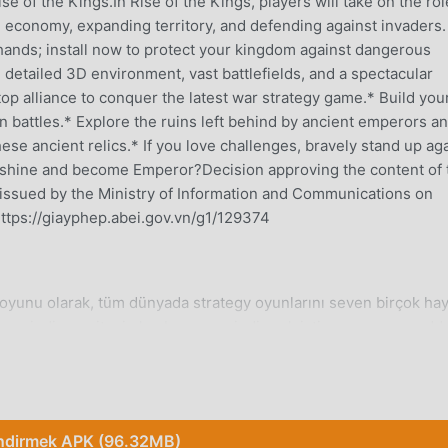
 of the Kings.In Rise of the Kings, players will take on the rol
e economy, expanding territory, and defending against invaders
r hands; install now to protect your kingdom against dangerous
etailed 3D environment, vast battlefields, and a spectacular
top alliance to conquer the latest war strategy game.* Build you
n battles.* Explore the ruins left behind by ancient emperors a
these ancient relics.* If you love challenges, bravely stand up ag
to shine and become Emperor?Decision approving the content of 
ssued by the Ministry of Information and Communications on
 https://giayphep.abei.gov.vn/g1/129374
oyunu olarak, tüm dünyada strategy oyunlarını seven birçok ha
un indirme sitesi olan bu oyunu indirmek istiyorsanız -- modd
.9.55'ın en son sürümünü ücretsiz olarak sunmakla kalmaz, aynı
undaki tekrarlayan mekanik görevleri kaydetmenize yardımcı ol
tirdiği neşenin tadını çıkarmak üzerine. moddroid, herhangi bir
talep etmeyeceğini ve %100 güvenli, kullanılabilir ve kurulum
ndirmek APK (96.32MB)
stemcisini indirin, tek tıklamayla Kings 1.9.55 indirip