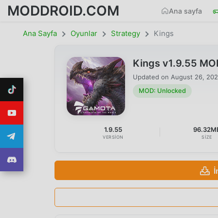
MODDROID.COM
Ana sayfa
Ana Sayfa
Oyunlar
Strategy
Kings
Kings v1.9.55 MO
Updated on
August 26, 20
MOD: Unlocked
1.9.55
96.32M
VERSION
SIZE
İ