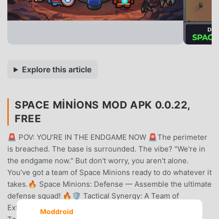
Explore this article
SPACE MINIONS MOD APK 0.0.22,
FREE
🚨 POV: YOU’RE IN THE ENDGAME NOW 🚨The perimeter
is breached. The base is surrounded. The vibe? "We're in
the endgame now." But don't worry, you aren't alone.
You’ve got a team of Space Minions ready to do whatever it
takes.🔥 Space Minions: Defense — Assemble the ultimate
defense squad! 🔥🛡️ Tactical Synergy: A Team of
Extraordinary Minions Individually, they’re just minions.
Moddroid