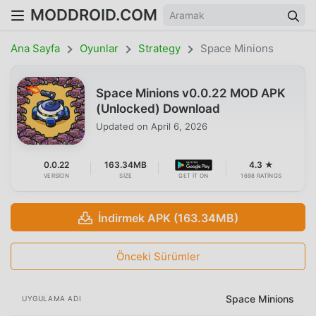
MODDROID.COM
Ana Sayfa
Oyunlar
Strategy
Space Minions
Space Minions v0.0.22 MOD APK
(Unlocked) Download
Updated on
April 6, 2026
0.0.22
163.34MB
4.3 ★
VERSION
SIZE
GET IT ON
1698 RATINGS
İndirmek APK (163.34MB)
Önceki Sürümler
Space Minions
UYGULAMA ADI