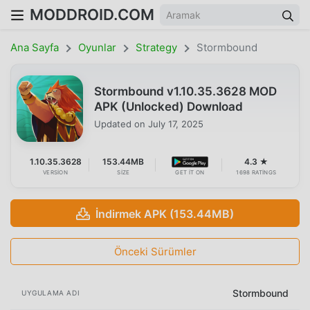
MODDROID.COM
Ana Sayfa
Oyunlar
Strategy
Stormbound
Stormbound v1.10.35.3628 MOD
APK (Unlocked) Download
Updated on
July 17, 2025
1.10.35.3628
153.44MB
4.3 ★
VERSION
SIZE
GET IT ON
1698 RATINGS
İndirmek APK (153.44MB)
Önceki Sürümler
Stormbound
UYGULAMA ADI