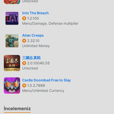
ücretsiz oyun indirme sitesi olan bu oyunu indirmek
Unlocked
istiyorsanız -- moddroid en iyi seçiminiz. moddroid size
Into The Breach
sadece Stormbound 1.10.35.3628'ın en son sürümünü
1.2.100
ücretsiz olarak sunmakla kalmaz, aynı zamanda
Menu/Damage, Defense multiplier
Freemodunu ücretsiz olarak sağlar, oyundaki tekrarlayan
mekanik görevleri kaydetmenize yardımcı olur, böylece
Alien Creeps
odaklanabilirsiniz oyunun kendisinin getirdiği neşenin
2.32.10
tadını çıkarmak üzerine. moddroid, herhangi bir
Unlimited Money
Stormbound modunun oyunculardan herhangi bir ücret
talep etmeyeceğini ve %100 güvenli, kullanılabilir ve
三國志 真戦
kurulumu ücretsiz olduğunu vaat ediyor. Sadece moddroid
2.0.10040.55
istemcisini indirin, tek tıklamayla Stormbound 1.10.35.3628
Unlocked
indirip yükleyebilirsiniz. Ne duruyorsun, moddroid'i indir ve
Castle Doombad Free to Slay
oyna!
1.5.2.7689
Menu/Unlimited Currency
EŞSIZ OYUN
Stormbound Popüler bir strategy oyunu olarak, benzersiz
oynanışı, dünya çapında çok sayıda hayran kazanmasına
İncelemeniz