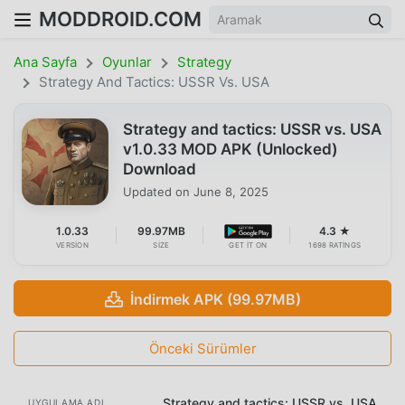
MODDROID.COM
Ana Sayfa
Oyunlar
Strategy
Strategy And Tactics: USSR Vs. USA
Strategy and tactics: USSR vs. USA
v1.0.33 MOD APK (Unlocked)
Download
Updated on
June 8, 2025
1.0.33
99.97MB
4.3 ★
VERSION
SIZE
GET IT ON
1698 RATINGS
İndirmek APK (99.97MB)
Önceki Sürümler
Strategy and tactics: USSR vs. USA
UYGULAMA ADI