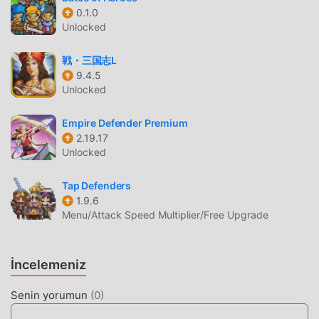
istiyorsanız -- moddroid en iyi seçiminiz. moddroid size
0.1.0
sadece Through the Darkest of Times 1.0.19'ın en son
Unlocked
sürümünü ücretsiz olarak sunmakla kalmaz, aynı zamanda
Freemodunu ücretsiz olarak sağlar, oyundaki tekrarlayan
戦・三国志L
mekanik görevleri kaydetmenize yardımcı olur, böylece
9.4.5
odaklanabilirsiniz oyunun kendisinin getirdiği neşenin
Unlocked
tadını çıkarmak üzerine. moddroid, herhangi bir Through
the Darkest of Times modunun oyunculardan herhangi bir
Empire Defender Premium
ücret talep etmeyeceğini ve %100 güvenli, kullanılabilir ve
2.19.17
Unlocked
kurulumu ücretsiz olduğunu vaat ediyor. Sadece moddroid
istemcisini indirin, tek tıklamayla Through the Darkest of
Tap Defenders
Times 1.0.19 indirip yükleyebilirsiniz. Ne duruyorsun,
1.9.6
moddroid'i indir ve oyna!
Menu/Attack Speed Multiplier/Free Upgrade
EŞSIZ OYUN
İncelemeniz
Through the Darkest of Times Popüler bir strategy oyunu
olarak, benzersiz oynanışı, dünya çapında çok sayıda
Senin yorumun
(
0
)
hayran kazanmasına yardımcı oldu. Geleneksel strategy
oyunlarından farklı olarak, Through the Darkest of Times