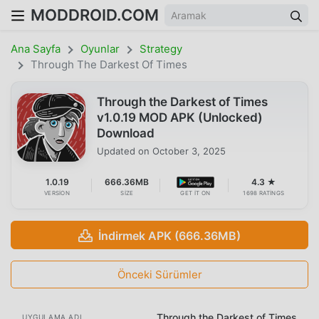
MODDROID.COM
Ana Sayfa
Oyunlar
Strategy
Through The Darkest Of Times
Through the Darkest of Times
v1.0.19 MOD APK (Unlocked)
Download
Updated on
October 3, 2025
1.0.19
666.36MB
4.3 ★
VERSION
SIZE
GET IT ON
1698 RATINGS
İndirmek APK (666.36MB)
Önceki Sürümler
Through the Darkest of Times
UYGULAMA ADI