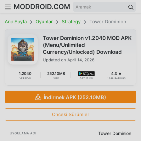
MODDROID.COM
Ana Sayfa
Oyunlar
Strategy
Tower Dominion
Tower Dominion v1.2040 MOD APK
(Menu/Unlimited
Currency/Unlocked) Download
Updated on
April 14, 2026
1.2040
252.10MB
4.3 ★
VERSION
SIZE
GET IT ON
1698 RATINGS
İndirmek APK (252.10MB)
Önceki Sürümler
Tower Dominion
UYGULAMA ADI