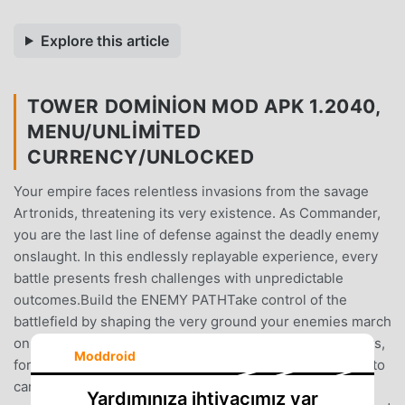
Explore this article
TOWER DOMINION MOD APK 1.2040,
MENU/UNLIMITED
CURRENCY/UNLOCKED
Your empire faces relentless invasions from the savage
Artronids, threatening its very existence. As Commander,
you are the last line of defense against the deadly enemy
onslaught. In this endlessly replayable experience, every
battle presents fresh challenges with unpredictable
outcomes.Build the ENEMY PATHTake control of the
battlefield by shaping the very ground your enemies march
on. Expand and modify terrain tiles to create choke points,
Moddroid
forcing enemies into lethal artillery fire or luring them into
carefully laid traps. Height and pathing are your greatest
Yardımınıza ihtiyacımız var