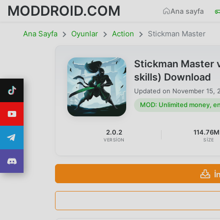
MODDROID.COM
Ana sayfa
Ana Sayfa
Oyunlar
Action
Stickman Master
Stickman Master 
skills) Download
Updated on
November 15, 
MOD: Unlimited money, ene
2.0.2
114.76
VERSION
SIZE
İ