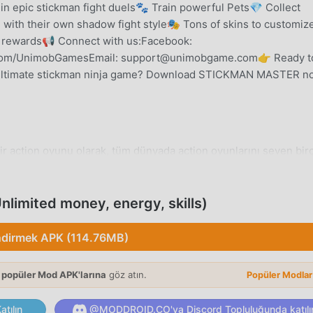
 in epic stickman fight duels🐾 Train powerful Pets💎 Collect
 with their own shadow fight style🎭 Tons of skins to customiz
 rewards📢 Connect with us:Facebook:
r.com/UnimobGamesEmail: support@unimobgame.com👉 Ready t
e ultimate stickman ninja game? Download STICKMAN MASTER n
 action oyunu olarak, tüm dünyada action oyunlarını seven bir
tsiz oyun indirme sitesi olan bu oyunu indirmek istiyorsanız -
e Stickman Master 2.0.2'ın en son sürümünü ücretsiz olarak
 energy, skillsmodunu ücretsiz olarak sağlar, oyundaki tekrar
limited money, energy, skills)
böylece odaklanabilirsiniz oyunun kendisinin getirdiği neşenin
ir Stickman Master modunun oyunculardan herhangi bir ücret tal
ndirmek APK (114.76MB)
e kurulumu ücretsiz olduğunu vaat ediyor. Sadece moddroid
er 2.0.2 indirip yükleyebilirsiniz. Ne duruyorsun, moddroid'i ind
 popüler Mod APK'larına
göz atın.
Popüler Modla
tılın
@MODDROID.CO'ya Discord Topluluğunda katılı