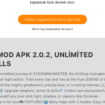
kapatarak bize destek olun.
Reklam engelleyicimi devre dışı bırak
Devre dışı bırakmadan devam et
OD APK 2.0.2, UNLIMITED
LLS
incredible journey in STICKMAN MASTER, the thrilling ninja ga
n fight action. Train every day and rise as the true LEGEND of 
ld the mighty greatsword, precise bow, or crushing hammer.⚔️
s🛡️ Upgrade weapons, armor & skills💎 Collect rare and powerfu
valIf you love stick fight, shadow, or classics like Stickman
re is for you!🎮 FEATURES:🌍 Many maps with 3 modes: Easy, H