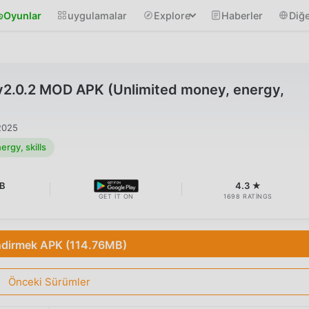
Oyunlar
uygulamalar
Explore
Haberler
Diğe
v2.0.2 MOD APK (Unlimited money, energy,
2025
rgy, skills
MB
4.3 ★
GET IT ON
1698 RATINGS
ndirmek APK (114.76MB)
Önceki Sürümler