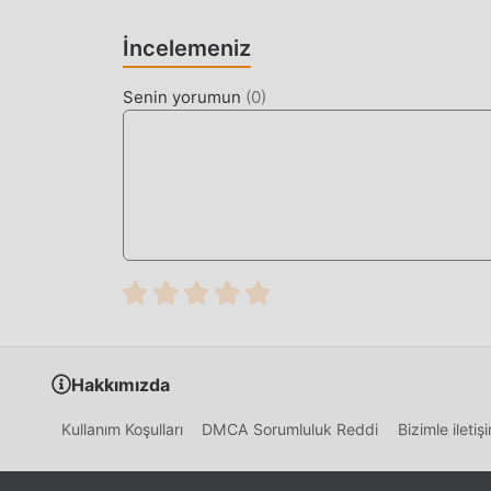
Geleneksel action oyunu, kullanıcıların oyundaki 
İncelemeniz
zaman harcamasını gerektirir, bu da oyunun hem
kaçınılmaz olarak olacaktır. insanı yoruyor ama
Senin yorumun
(
0
)
enerjinizin çoğunu harcamanıza ve biraz sıkıcı "
kolayca yardımcı olabilir, böylece oyunun keyfin
ŞIMDI İNDIRIN
Moddroid uygulamasını yüklemek için indirme d
ücretsiz mod sürümünü Stickman Master 2.0.2 do
popüler mod oyunu vardır. oyna, ne duruyorsun
Hakkımızda
Kullanım Koşulları
DMCA Sorumluluk Reddi
Bizimle ileti