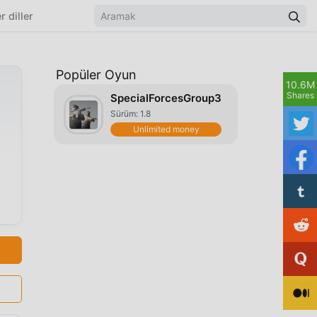
r diller
Popüler Oyun
10.6M
Shares
SpecialForcesGroup3
Sürüm: 1.8
Unlimited money