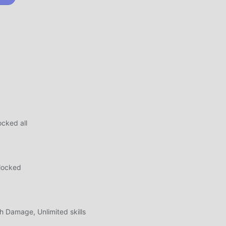
i
için
in
cked all
sel
.
um
locked
onu
Damage, Unlimited skills