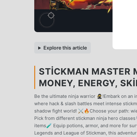
Explore this article
STICKMAN MASTER M
MONEY, ENERGY, SKI
Be the ultimate ninja warrior 🥷!Embark on an 
where hack & slash battles meet intense stickma
shadow fight world! ⚔️🔥Choose your path: wie
Pick from different stickman ninja hero classe
items🧪 Equip potions, armor, and more for survi
Legends and League of Stickman, this adventu