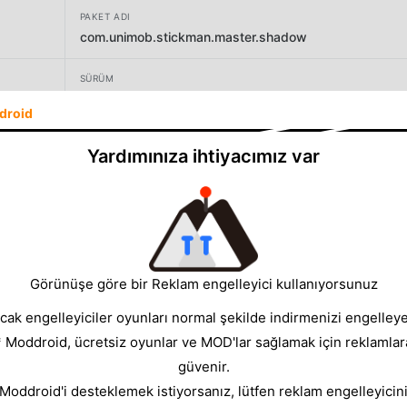
PAKET ADI
com.unimob.stickman.master.shadow
SÜRÜM
2.0.2
droid
GELIŞTIRICI
Yardımınıza ihtiyacımız var
Unimob
BOYUT
114.76MB
Görünüşe göre bir Reklam engelleyici kullanıyorsunuz
cak engelleyiciler oyunları normal şekilde indirmenizi engelleyeb
* Moddroid, ücretsiz oyunlar ve MOD'lar sağlamak için reklamlar
güvenir.
 Moddroid'i desteklemek istiyorsanız, lütfen reklam engelleyicini