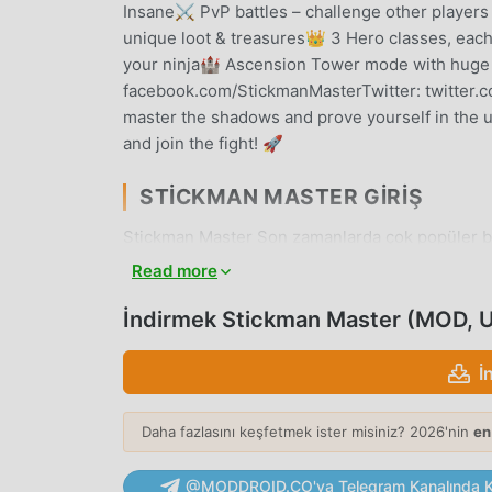
Insane⚔️ PvP battles – challenge other players
unique loot & treasures👑 3 Hero classes, each
your ninja🏰 Ascension Tower mode with huge
facebook.com/StickmanMasterTwitter: twitte
master the shadows and prove yourself in th
and join the fight! 🚀
STICKMAN MASTER GIRIŞ
Stickman Master Son zamanlarda çok popüler bir
hayran kazandı. Dünyanın en büyük mod apk ücre
Read more
moddroid en iyi seçiminiz. moddroid size sadec
sunmakla kalmaz, aynı zamanda Unlimited money,
İndirmek Stickman Master (MOD, Un
mekanik görevleri kaydetmenize yardımcı olur, 
tadını çıkarmak üzerine. moddroid, herhangi b
İ
etmeyeceğini ve %100 güvenli, kullanılabilir v
istemcisini indirin, tek tıklamayla Stickman Mast
Daha fazlasını keşfetmek ister misiniz? 2026'nin
en
oyna!
@MODDROID.CO'ya Telegram Kanalında Ka