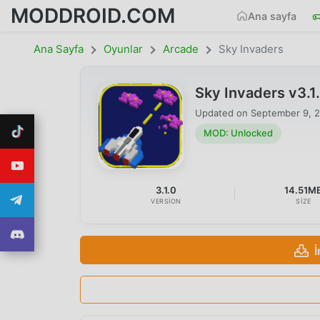
MODDROID.COM
Ana sayfa
Ana Sayfa
Oyunlar
Arcade
Sky Invaders
Sky Invaders v3.
Updated on
September 9, 
MOD: Unlocked
3.1.0
14.51M
VERSION
SIZE