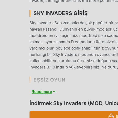
Invader, the higher the rank the more points sc
SKY INVADERS GIRIŞ
Sky Invaders Son zamanlarda çok popüler bir a
hayran kazandı. Dünyanın en büyük mod apk ücre
moddroid en iyi seçiminiz. moddroid size sadec
kalmaz, aynı zamanda Freemodunu ücretsiz olar
yardımcı olur, böylece odaklanabilirsiniz oyunu
herhangi bir Sky Invaders modunun oyuncularda
kullanılabilir ve kurulumu ücretsiz olduğunu vaa
Invaders 3.1.0 indirip yükleyebilirsiniz. Ne duru
EŞSIZ OYUN
Sky Invaders Popüler bir arcade oyunu olarak,
Read more
yardımcı oldu. Geleneksel arcade oyunlarından f
geçirmeniz yeterlidir, böylece tüm oyuna kolayc
İndirmek Sky Invaders (MOD, Unlo
tadını çıkarabilirsiniz. game_name%】 3.1.0. Ayn
platform inşa etti ve dünyadaki tüm arcade oyun