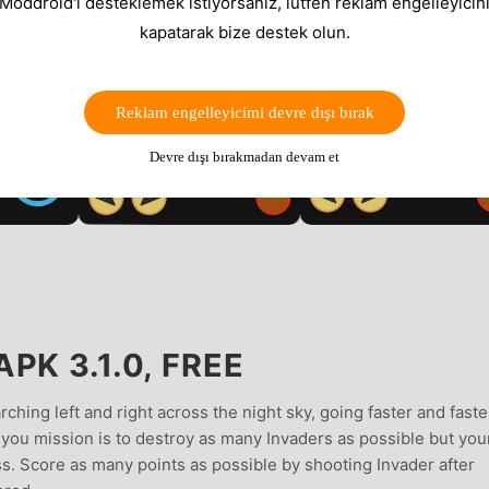
 Moddroid'i desteklemek istiyorsanız, lütfen reklam engelleyicini
kapatarak bize destek olun.
Reklam engelleyicimi devre dışı bırak
Devre dışı bırakmadan devam et
PK 3.1.0, FREE
ing left and right across the night sky, going faster and faste
r you mission is to destroy as many Invaders as possible but you
ss. Score as many points as possible by shooting Invader after