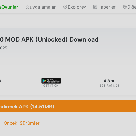
Oyunlar
uygulamalar
Explore
Haberler
Diğe
1.0 MOD APK (Unlocked) Download
2025
B
4.3 ★
GET IT ON
1698 RATINGS
İndirmek APK (14.51MB)
Önceki Sürümler