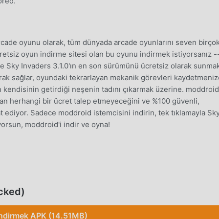
ored.
rcade oyunu olarak, tüm dünyada arcade oyunlarını seven birço
tsiz oyun indirme sitesi olan bu oyunu indirmek istiyorsanız -
e Sky Invaders 3.1.0'ın en son sürümünü ücretsiz olarak sunma
ak sağlar, oyundaki tekrarlayan mekanik görevleri kaydetmeniz
n kendisinin getirdiği neşenin tadını çıkarmak üzerine. moddroid
n herhangi bir ücret talep etmeyeceğini ve %100 güvenli,
t ediyor. Sadece moddroid istemcisini indirin, tek tıklamayla Sk
yorsun, moddroid'i indir ve oyna!
 benzersiz oynanışı, dünya çapında çok sayıda hayran kazanması
arklı olarak, Sky Invaders içinde, yalnızca acemi eğitimini gözd
a başlayabilir ve klasik arcade oyunlarının 【% getirdiği eğlenc
cked)
ı zamanda moddroid, arcade oyun severler için özel olarak bir
 severlerle iletişim kurmanıza ve paylaşmanıza izin veriyor, ne
İndirmek APK (14.51MB)