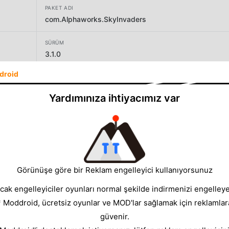
PAKET ADI
com.Alphaworks.SkyInvaders
SÜRÜM
3.1.0
droid
GELIŞTIRICI
Alphaworks Pty Ltd
Yardımınıza ihtiyacımız var
BOYUT
14.51MB
Görünüşe göre bir Reklam engelleyici kullanıyorsunuz
cak engelleyiciler oyunları normal şekilde indirmenizi engelleyeb
* Moddroid, ücretsiz oyunlar ve MOD'lar sağlamak için reklamlar
güvenir.