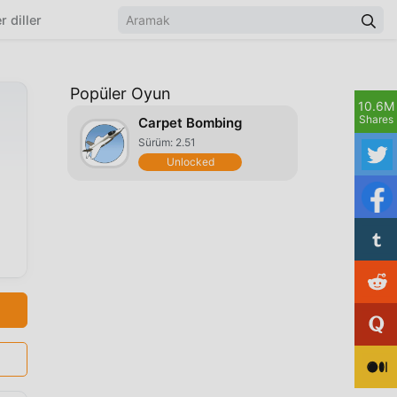
r diller
Popüler Oyun
10.6M
Shares
Carpet Bombing
Sürüm: 2.51
Unlocked