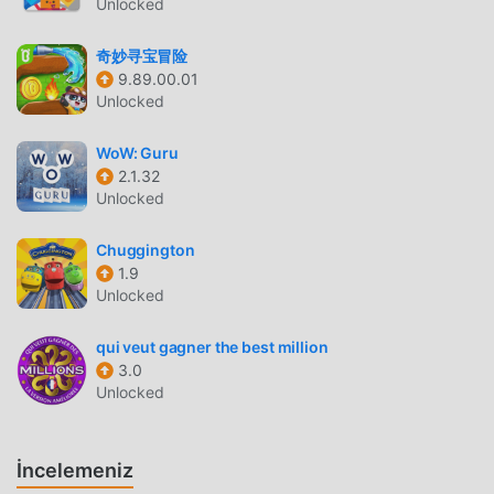
Brain Test 5 Son zamanlarda çok popüler bir educational
Unlocked
oyunu olarak, tüm dünyada educational oyunlarını seven
奇妙寻宝冒险
birçok hayran kazandı. Dünyanın en büyük mod apk
9.89.00.01
ücretsiz oyun indirme sitesi olan bu oyunu indirmek
Unlocked
istiyorsanız -- moddroid en iyi seçiminiz. moddroid size
sadece Brain Test 5 1.1.0'ın en son sürümünü ücretsiz
WoW: Guru
olarak sunmakla kalmaz, aynı zamanda Unlimited
2.1.32
Hintmodunu ücretsiz olarak sağlar, oyundaki tekrarlayan
Unlocked
mekanik görevleri kaydetmenize yardımcı olur, böylece
odaklanabilirsiniz oyunun kendisinin getirdiği neşenin
Chuggington
tadını çıkarmak üzerine. moddroid, herhangi bir Brain Test
1.9
5 modunun oyunculardan herhangi bir ücret talep
Unlocked
etmeyeceğini ve %100 güvenli, kullanılabilir ve kurulumu
qui veut gagner the best million
ücretsiz olduğunu vaat ediyor. Sadece moddroid
3.0
istemcisini indirin, tek tıklamayla Brain Test 5 1.1.0 indirip
Unlocked
yükleyebilirsiniz. Ne duruyorsun, moddroid'i indir ve oyna!
EŞSIZ OYUN
İncelemeniz