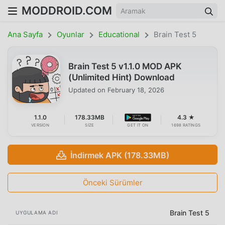
MODDROID.COM
Ana Sayfa
Oyunlar
Educational
Brain Test 5
Brain Test 5 v1.1.0 MOD APK
(Unlimited Hint) Download
Updated on
February 18, 2026
1.1.0
178.33MB
4.3 ★
VERSION
SIZE
GET IT ON
1698 RATINGS
İndirmek APK (178.33MB)
Önceki Sürümler
Brain Test 5
UYGULAMA ADI