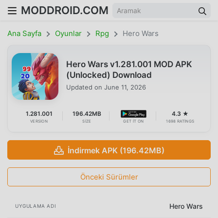
MODDROID.COM
Ana Sayfa
Oyunlar
Rpg
Hero Wars
Hero Wars v1.281.001 MOD APK
(Unlocked) Download
Updated on
June 11, 2026
1.281.001
196.42MB
4.3 ★
VERSION
SIZE
GET IT ON
1698 RATINGS
İndirmek APK (196.42MB)
Önceki Sürümler
Hero Wars
UYGULAMA ADI