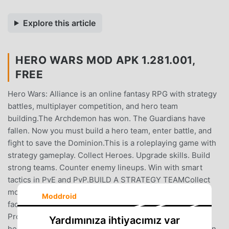
Explore this article
HERO WARS MOD APK 1.281.001,
FREE
Hero Wars: Alliance is an online fantasy RPG with strategy
battles, multiplayer competition, and hero team
building.The Archdemon has won. The Guardians have
fallen. Now you must build a hero team, enter battle, and
fight to save the Dominion.This is a roleplaying game with
strategy gameplay. Collect Heroes. Upgrade skills. Build
strong teams. Counter enemy lineups. Win with smart
tactics in PvE and PvP.BUILD A STRATEGY TEAMCollect
more than 80 Heroes. Each Hero belongs to one of six
Moddroid
factions: Chaos, Eternity, Honor, Mystery, Nature, or
Progress. Every faction has its own role in battle. Learn
Yardımınıza ihtiyacımız var
hero skills. Test team synergy. Build the best combination