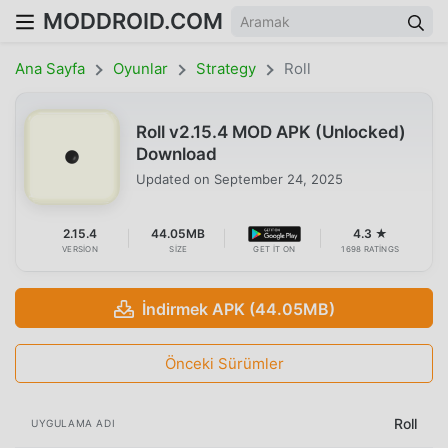
MODDROID.COM
Ana Sayfa
Oyunlar
Strategy
Roll
Roll v2.15.4 MOD APK (Unlocked)
Download
Updated on
September 24, 2025
2.15.4
44.05MB
4.3 ★
VERSION
SIZE
GET IT ON
1698 RATINGS
İndirmek APK (44.05MB)
Önceki Sürümler
Roll
UYGULAMA ADI